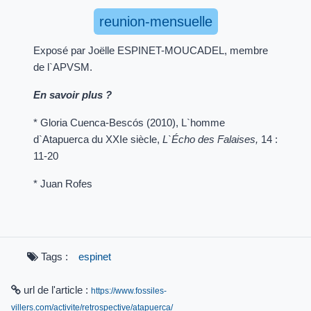
reunion-mensuelle
Exposé par Joëlle ESPINET-MOUCADEL, membre
de l`APVSM.
En savoir plus ?
* Gloria Cuenca-Bescós (2010), L`homme
d`Atapuerca du XXIe siècle,
L`Écho des Falaises,
14 :
11-20
* Juan Rofes
Tags :
espinet
url de l'article :
https://www.fossiles-
villers.com/activite/retrospective/atapuerca/