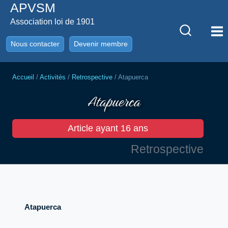
APVSM
Aller
au
Association loi de 1901
contenu
Nous contacter
Devenir membre
Accueil
/
Activités
/
Retrospective
/
Atapuerca
Atapuerca
Article ayant 16 ans
Retrospective
Atapuerca