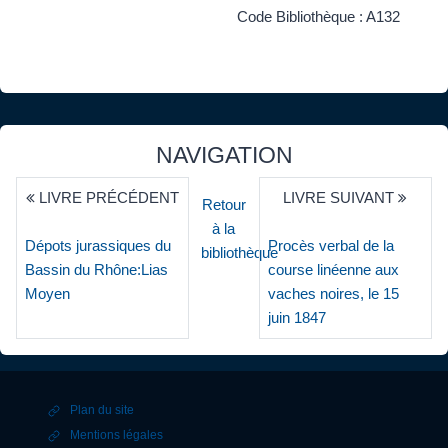
Code Bibliothèque : A132
NAVIGATION
LIVRE PRÉCÉDENT
LIVRE SUIVANT
Retour
à la
Dépots jurassiques du
Procès verbal de la
bibliothèque
Bassin du Rhône:Lias
course linéenne aux
Moyen
vaches noires, le 15
juin 1847
Plan du site
Mentions légales