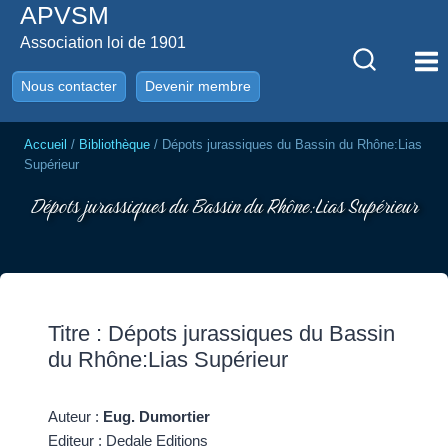
APVSM
Aller
au
Association loi de 1901
contenu
Nous contacter
Devenir membre
Accueil
/
Bibliothèque
/
Dépots jurassiques du Bassin du Rhône:Lias
Supérieur
Dépots jurassiques du Bassin du Rhône:Lias Supérieur
Titre : Dépots jurassiques du Bassin
du Rhône:Lias Supérieur
Auteur :
Eug. Dumortier
Editeur : Dedale Editions