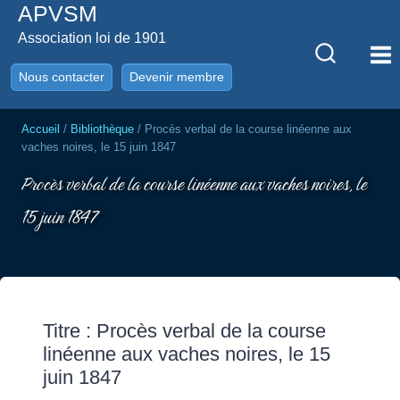
APVSM
Aller
au
Association loi de 1901
contenu
Nous contacter
Devenir membre
Accueil
/
Bibliothèque
/
Procès verbal de la course linéenne aux
vaches noires, le 15 juin 1847
Procès verbal de la course linéenne aux vaches noires, le
15 juin 1847
Titre : Procès verbal de la course
linéenne aux vaches noires, le 15
juin 1847