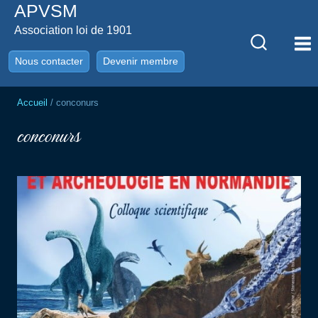
APVSM
Aller
au
Association loi de 1901
contenu
Nous contacter
Devenir membre
Accueil
/
conconurs
conconurs