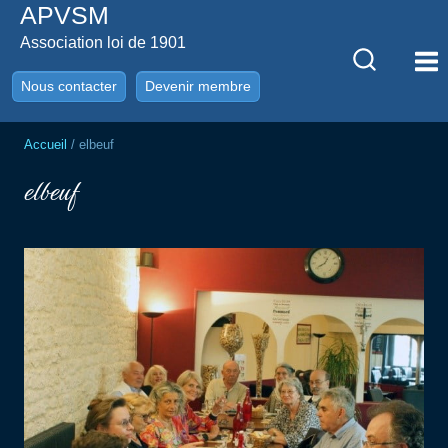
APVSM
Aller
au
Association loi de 1901
contenu
Nous contacter
Devenir membre
Accueil
/
elbeuf
elbeuf