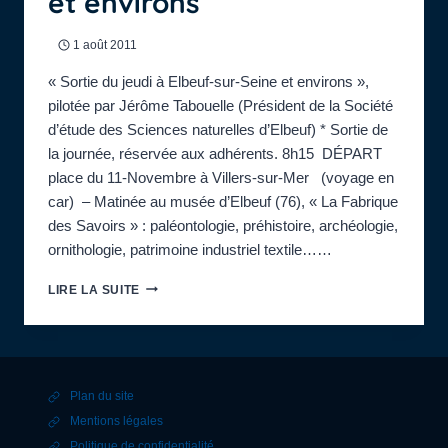
et environs
CINÉMA
DU
CASINO,
1 août 2011
À
« Sortie du jeudi à Elbeuf-sur-Seine et environs »,
18H
pilotée par Jérôme Tabouelle (Président de la Société
d’étude des Sciences naturelles d’Elbeuf) * Sortie de
la journée, réservée aux adhérents. 8h15 DÉPART
place du 11-Novembre à Villers-sur-Mer (voyage en
car) – Matinée au musée d’Elbeuf (76), « La Fabrique
des Savoirs » : paléontologie, préhistoire, archéologie,
ornithologie, patrimoine industriel textile……
MUSÉE
LIRE LA SUITE
D’ELBEUF-
SUR-
SEINE
ET
ENVIRONS
Plan du site
Mentions légales
Politique de confidentialité