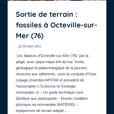
CAEN)
:
Sortie de terrain :
«
HISTOIRE
fossiles à Octeville-sur-
GÉOLOGIQUE
DE
Mer (76)
LA
NORMANDIE
OU
20 mars 2011
COMMENT
PARCOURIR
Les falaises d’Octeville-sur-Mer (76), par la
2
plage, avec pique-nique tiré du sac Sortie
MILLIARDS
D’ANNÉES
géologique et paléontologique de la journée,
EN
réservée aux adhérents, sous la conduite d’Yves
1
Lepage (membre APVSM et président de
HEURE
l’association « Sciences et Géologie
».
SUIVIE
normandes ») – Un guide technique sera
D’UN
distribué aux participants – Bonne condition
BUFFET-
physique recommandée MATÉRIEL :
DÎNER
équipement de terrain adapté…
(INSCRIPTION