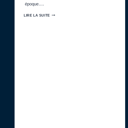
époque….
SORTIE
LIRE LA SUITE
AU
PUYS
PRÈS
DE
DIEPPE
PILOTÉE
PAR
FABRICE
SAUNIER