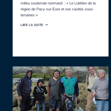
milieu souterrain normand : « Le Lutétien de la
région de Pacy-sur-Eure et ses cavités sous-
terraines »
SAMEDI
LIRE LA SUITE
29
MARS
:
EXPOSÉ
DE
JEAN-
CLAUDE
STAIGRE