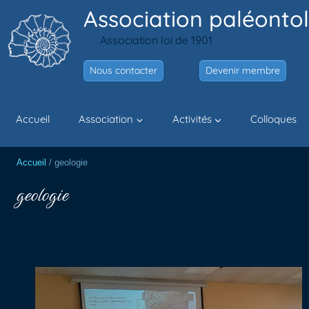
Aller
Association paléontol
au
Association loi de 1901
contenu
Nous contacter
Devenir membre
Accueil
Association
Activités
Colloques
Accueil
/
geologie
geologie