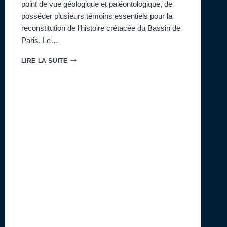
point de vue géologique et paléontologique, de
posséder plusieurs témoins essentiels pour la
reconstitution de l’histoire crétacée du Bassin de
Paris. Le…
18H
LIRE LA SUITE
:
CONFÉRENCE
AU
CINÉMA
DU
CASINO
JÉRÔME
TABOUELLE
:
«
LE
CRÉTACÉ
NORMAND
»