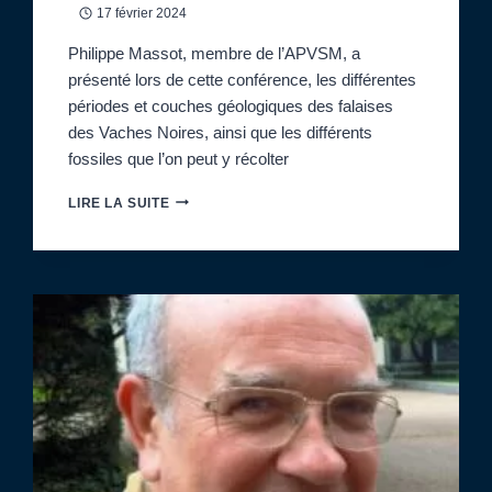
17 février 2024
Philippe Massot, membre de l’APVSM, a
présenté lors de cette conférence, les différentes
périodes et couches géologiques des falaises
des Vaches Noires, ainsi que les différents
fossiles que l’on peut y récolter
CONFÉRENCE
LIRE LA SUITE
PRÉSENTÉE
PAR
PHILIPPE
MASSOT
«
PARCOURS
D’UN
AMATEUR
DE
FOSSILES
AUX
VACHES
NOIRES
»