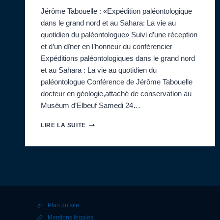
Jérôme Tabouelle : «Expédition paléontologique
dans le grand nord et au Sahara: La vie au
quotidien du paléontologue» Suivi d’une réception
et d’un dîner en l’honneur du conférencier
Expéditions paléontologiques dans le grand nord
et au Sahara : La vie au quotidien du
paléontologue Conférence de Jérôme Tabouelle
docteur en géologie,attaché de conservation au
Muséum d’Elbeuf Samedi 24…
CONFÉRENCE
LIRE LA SUITE
DE
JÉRÔME
TABOUELLE
:
«
EXPÉDITION
PALÉONTOLOGIQUE
DANS
Plan du site
LE
GRAND
Mentions légales