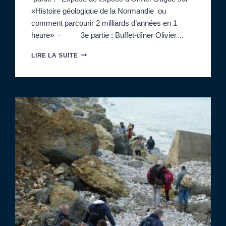
«Histoire géologique de la Normandie ou
comment parcourir 2 milliards d’années en 1
heure» · 3e partie : Buffet-dîner Olivier…
20H
LIRE LA SUITE
:
RÉUNION
MENSUELLE
AVEC
UN
EXPOSÉ
D’OLIVIER
DUGUÉ
(DIRECTEUR
DU
DÉPARTEMENT
DES
SCIENCES
DE
LA
TERRE,
UNIVERSITÉ
DE