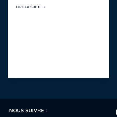
DEMANDÉE).
SORTIE
LIRE LA SUITE
DE
TERRAIN
:
FOSSILES
À
OCTEVILLE-
SUR-
MER
(76)
NOUS SUIVRE :