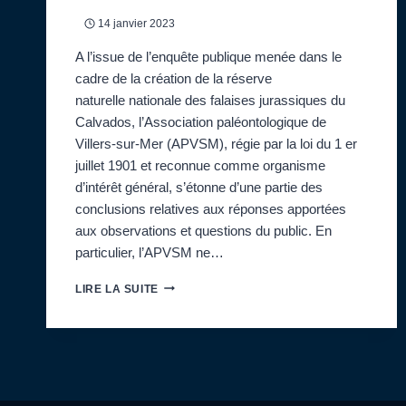
14 janvier 2023
A l’issue de l’enquête publique menée dans le
cadre de la création de la réserve
naturelle nationale des falaises jurassiques du
Calvados, l’Association paléontologique de
Villers-sur-Mer (APVSM), régie par la loi du 1 er
juillet 1901 et reconnue comme organisme
d’intérêt général, s’étonne d’une partie des
conclusions relatives aux réponses apportées
aux observations et questions du public. En
particulier, l’APVSM ne…
14
LIRE LA SUITE
JANVIER
2023:
RÉUNION
D’INFORMATION
SUR
LE
PROJET