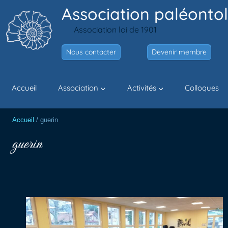
Aller
Association paléontol
au
Association loi de 1901
contenu
Nous contacter
Devenir membre
Accueil
Association
Activités
Colloques
Accueil
/
guerin
guerin