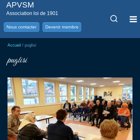
APVSM
Aller
au
Association loi de 1901
contenu
Nous contacter
Devenir membre
Accueil
/
puglisi
puglisi