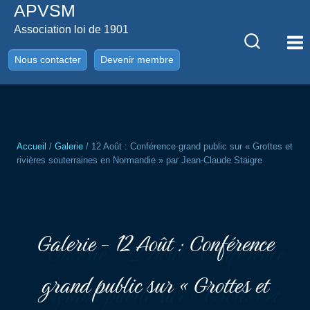
APVSM
Aller
au
Association loi de 1901
contenu
Nous contacter
Devenir membre
Accueil
/
Galerie
/
12 Août : Conférence grand public sur « Grottes et
rivières souterraines en Normandie » par Jean-Claude Staigre
Galerie - 12 Août : Conférence
grand public sur « Grottes et