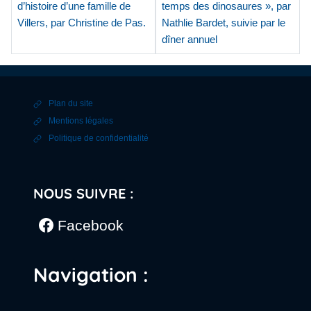
d’histoire d’une famille de
temps des dinosaures », par
Villers, par Christine de Pas.
Nathlie Bardet, suivie par le
dîner annuel
Plan du site
Mentions légales
Politique de confidentialité
NOUS SUIVRE :
Facebook
Navigation :