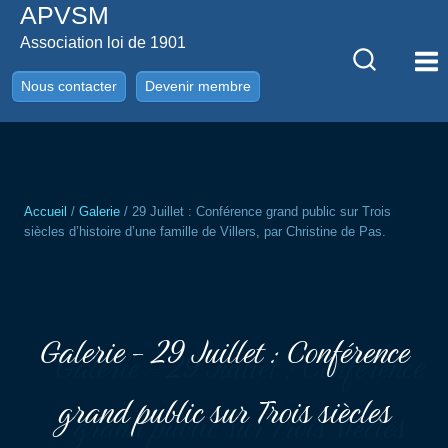
APVSM
Aller
au
Association loi de 1901
contenu
Nous contacter
Devenir membre
Accueil
/
Galerie
/
29 Juillet : Conférence grand public sur Trois
siècles d’histoire d’une famille de Villers, par Christine de Pas.
Galerie - 29 Juillet : Conférence
grand public sur Trois siècles