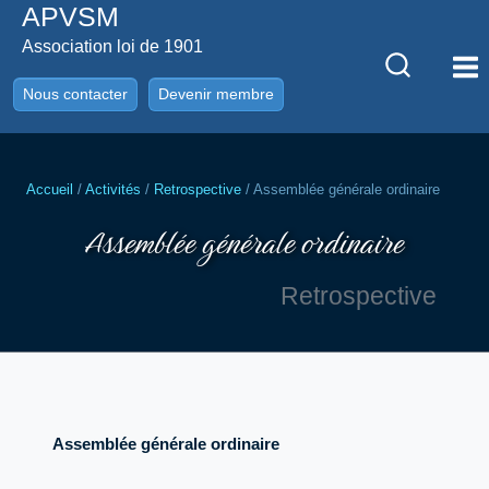
APVSM
Aller
au
Association loi de 1901
contenu
Nous contacter
Devenir membre
Accueil
/
Activités
/
Retrospective
/
Assemblée générale ordinaire
Assemblée générale ordinaire
Retrospective
Assemblée générale ordinaire