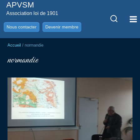
APVSM
Aller
au
Association loi de 1901
contenu
Nous contacter
Devenir membre
Accueil
/
normandie
normandie