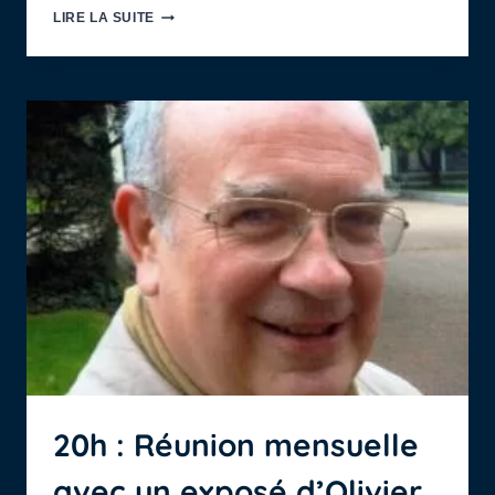
18H
LIRE LA SUITE
:
SALLE
BAGOT,
RÉUNION
MENSUELLE,
AVEC
EXPOSÉ
SUR
LA
PALÉONTOLOGIE
EN
NORMANDIE
AU
XVIIIE
SIÈCLE
(MICHEL
MOREAU)
20h : Réunion mensuelle
avec un exposé d’Olivier