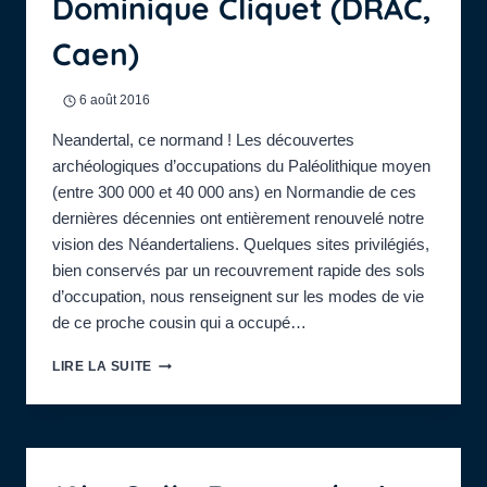
Dominique Cliquet (DRAC,
Caen)
6 août 2016
Neandertal, ce normand ! Les découvertes
archéologiques d’occupations du Paléolithique moyen
(entre 300 000 et 40 000 ans) en Normandie de ces
dernières décennies ont entièrement renouvelé notre
vision des Néandertaliens. Quelques sites privilégiés,
bien conservés par un recouvrement rapide des sols
d’occupation, nous renseignent sur les modes de vie
de ce proche cousin qui a occupé…
18H
LIRE LA SUITE
:
CONFÉRENCE,
AU
CINÉMA
DU
CASINO