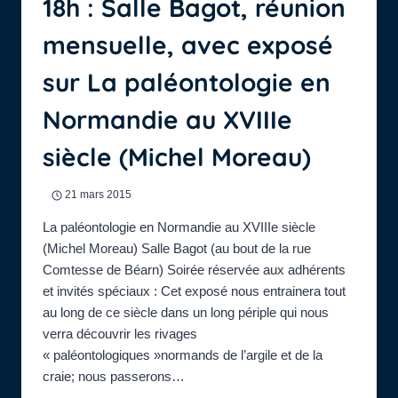
18h : Salle Bagot, réunion
DE
VILLERS
mensuelle, avec exposé
:
L’HOMME
sur La paléontologie en
DE
NEANDERTAL
Normandie au XVIIIe
EN
NORMANDIE
siècle (Michel Moreau)
PAR
DOMINIQUE
CLIQUET
21 mars 2015
(DRAC,
CAEN)
La paléontologie en Normandie au XVIIIe siècle
(Michel Moreau) Salle Bagot (au bout de la rue
Comtesse de Béarn) Soirée réservée aux adhérents
et invités spéciaux : Cet exposé nous entrainera tout
au long de ce siècle dans un long périple qui nous
verra découvrir les rivages
« paléontologiques »normands de l’argile et de la
craie; nous passerons…