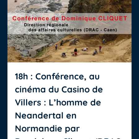
DE
L’UNIVERSITÉ
DE
LYON
2)
:
«GEORGE
SAND
ET
LA
CÔTE
FLEURIE»
AU
18h : Conférence, au
CINÉMA
DU
cinéma du Casino de
CASINO
DE
Villers : L’homme de
VILLERS-
SUR-
Neandertal en
MER
Normandie par