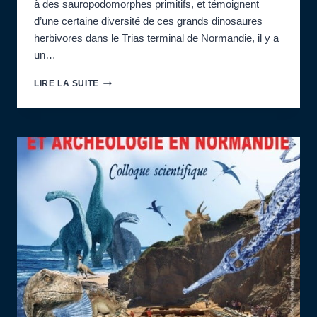
à des sauropodomorphes primitifs, et témoignent
d’une certaine diversité de ces grands dinosaures
herbivores dans le Trias terminal de Normandie, il y a
un…
EXPOSÉ
LIRE LA SUITE
MENSUEL
PAR
ERIC
BUFFETAUT,
PALÉONTOLOGUE
:
LES
PLUS
ANCIENS
DINOSAURES
DE
NORMANDIE