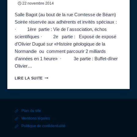
22 novembre 2014
Salle Bagot (au bout de la rue Comtesse de Béarn)
Soirée réservée aux adhérents et invités spéciaux :
· 1ère partie : Vie de l`association, échos
scientifiques · 2e partie : Exposé de exposé
d’Olivier Dugué sur «Histoire géologique de la
Normandie ou comment parcourir 2 milliards
d’années en 1 heure» · 3e partie : Buffet-dîner
Olivier…
20H
LIRE LA SUITE
:
RÉUNION
MENSUELLE
AVEC
UN
Plan du site
EXPOSÉ
D’OLIVIER
Mentions légales
DUGUÉ
Politique de confidentialité
(DIRECTEUR
DU